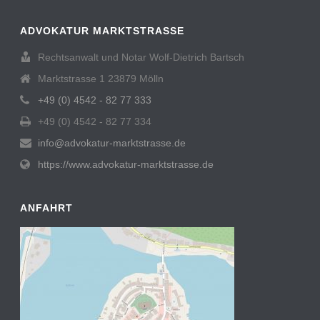
ADVOKATUR MARKTSTRASSE
Rechtsanwalt und Notar Wolf-Dietrich Bartsch
Marktstrasse 1 23879 Mölln
+49 (0) 4542 - 82 77 333
+49 (0) 4542 - 82 77 334
info@advokatur-marktstrasse.de
https://www.advokatur-marktstrasse.de
ANFAHRT