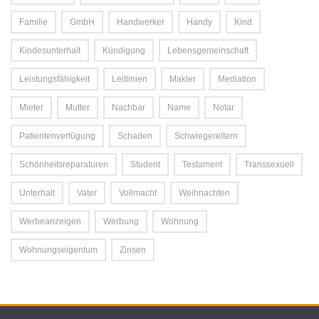
Familie
GmbH
Handwerker
Handy
Kind
Kindesunterhalt
Kündigung
Lebensgemeinschaft
Leistungsfähigkeit
Leitlinien
Makler
Mediation
Mieter
Mutter
Nachbar
Name
Notar
Patientenverfügung
Schaden
Schwiegereltern
Schönheitsreparaturen
Student
Testament
Transsexuell
Unterhalt
Vater
Vollmacht
Weihnachten
Werbeanzeigen
Werbung
Wohnung
Wohnungseigentum
Zinsen