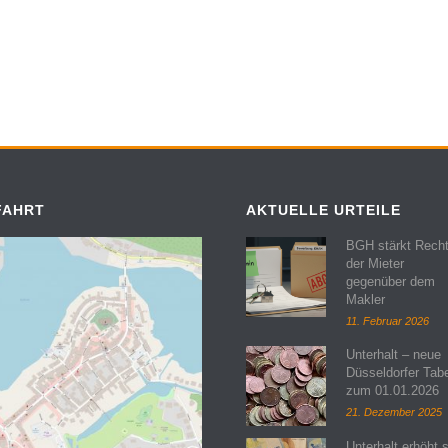
FAHRT
AKTUELLE URTEILE
BGH stärkt Rech
der Mieter
gegenüber dem
Makler
11. Februar 2026
Unterhalt – neue
Düsseldorfer Tabe
zum 01.01.2026
21. Dezember 2025
Unterhalt erhöht 