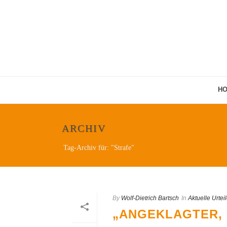
H
ARCHIV
Tag-Archiv für: "Strafe"
By
Wolf-Dietrich Bartsch
In
Aktuelle Urtei
„ANGEKLAGTER, 