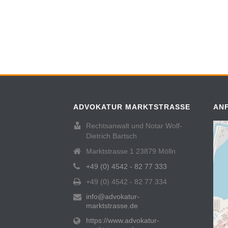
ADVOKATUR MARKTSTRASSE
AN
Rechtsanwalt und Notar Wolf-
Dietrich Bartsch
Marktstrasse 1 23879 Mölln
+49 (0) 4542 - 82 77 333
+49 (0) 4542 - 82 77 334
info@advokatur-
marktstrasse.de
https://www.advokatur-