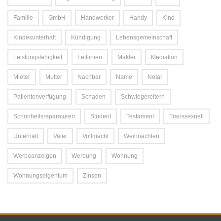
Familie
GmbH
Handwerker
Handy
Kind
Kindesunterhalt
Kündigung
Lebensgemeinschaft
Leistungsfähigkeit
Leitlinien
Makler
Mediation
Mieter
Mutter
Nachbar
Name
Notar
Patientenverfügung
Schaden
Schwiegereltern
Schönheitsreparaturen
Student
Testament
Transsexuell
Unterhalt
Vater
Vollmacht
Weihnachten
Werbeanzeigen
Werbung
Wohnung
Wohnungseigentum
Zinsen