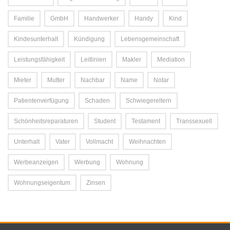
Familie
GmbH
Handwerker
Handy
Kind
Kindesunterhalt
Kündigung
Lebensgemeinschaft
Leistungsfähigkeit
Leitlinien
Makler
Mediation
Mieter
Mutter
Nachbar
Name
Notar
Patientenverfügung
Schaden
Schwiegereltern
Schönheitsreparaturen
Student
Testament
Transsexuell
Unterhalt
Vater
Vollmacht
Weihnachten
Werbeanzeigen
Werbung
Wohnung
Wohnungseigentum
Zinsen